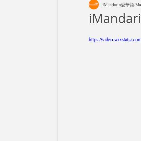
iMandarin愛華語
Ma
iMandari
https://video.wixstatic