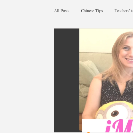
All Posts
Chinese Tips
Teachers' t