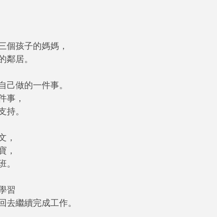
三個孩子的媽媽，
的鄰居。
自己做的一件事。
件事，
支持。
文，
寶，
班。
學習
回去繼續完成工作。