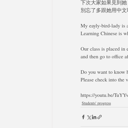
下次大家如果見到她
別忘了多跟她用中文
My eayly-bird-lady is 
Learning Chinese is wha
Our class is placed in 
and then go to office af
Do you want to know ho
Please check into the v
https://youtu.be/TuY
Students' progress