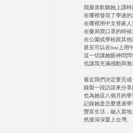
我最喜歡聽她上課時
在哪裡發現了學過的
在哪裡用中文替家人
在藥局買口罩的時候
在公園或學校跟其他
甚至可以在line上
這一切讓她眼神閃閃
也讓我充滿感動與激
最近我們決定要完成
錄製一段訪談來分享
也為她這八個月的學
記錄她是怎麼透過學
豐富生活，融入當地
然後深深愛上台灣。