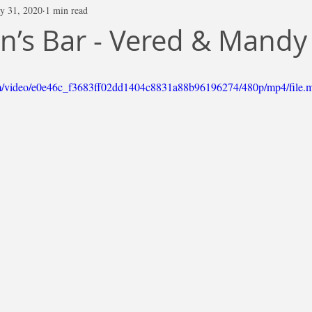
y 31, 2020
1 min read
n’s Bar - Vered & Mandy
.com/video/e0e46c_f3683ff02dd1404c8831a88b96196274/480p/mp4/file.