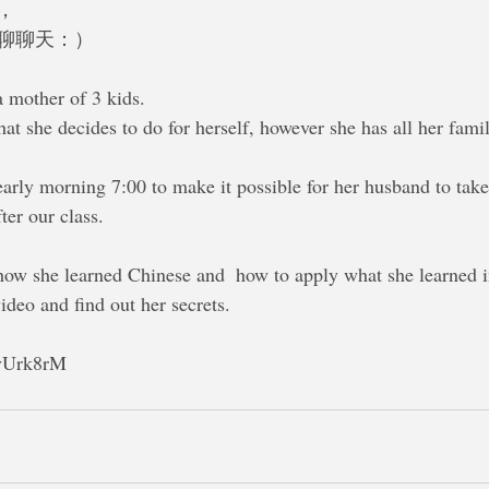
，
聊聊天：）
a mother of 3 kids.
t she decides to do for herself, however she has all her famil
early morning 7:00 to make it possible for her husband to take
ter our class.
w she learned Chinese and  how to apply what she learned in 
ideo and find out her secrets. 
YvUrk8rM