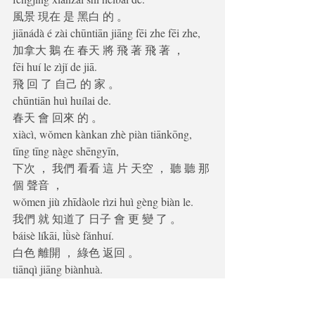
風景 現在 是 黑白 的 。 
jiānádà é zài chūntiān jiāng fēi zhe fēi zhe,
加拿大 鵝 在 春天 將 飛 著 飛 著 ， 
fēi huí le zìjǐ de jiā.
飛 回 了 自己 的 家 。 
chūntiān huì huílai de.
春天 會 回來 的 。 
xiàcì, wǒmen kànkan zhè piàn tiānkōng, 
tīng tīng nàge shēngyīn,
下次 ， 我們 看看 這 片 天空 ， 聽 聽 那
個 聲音 ， 
wǒmen jiù zhīdàole rìzi huì gèng biàn le.
我們 就 知道了 日子 會 更 變 了 。 
báisè líkāi, lǜsè fǎnhuí.
白色 離開 ， 綠色 返回 。 
tiānqì jiāng biànhuà.
天氣 將 變化 。 
hánlěng huì chéngwéi jìyì.