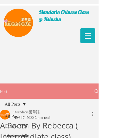
Mandarin Chinese Class
@ Hsinchu
Post
All Posts
iMandarin愛華語
All Posts
Nov 17, 2022
2 min read
A Poem By Rebecca (
Chinese Tips
Intermediate class)
Teachers' talk