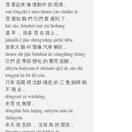
雪 看起來 像 慢動作 的 雨滴 。 
xuě tōngzhī é men tāmen yào chídào le.
雪 通知 鵝 們 它們 要 遲到 了 。 
hái zǎo, hěnduō xuě zài lùshang.
還 早 ， 很多 雪 在 路上 。 
jiānádà é jiào shēngxiàng qìchē lǎba.
加拿大 鵝 叫 聲像 汽車 喇叭 。 
tāmen shì jìjié biànhuà de xiǎngliàng tíxǐng.
它們 是 季節 變化 的 響亮 提醒 。 
zhǐyǒu huāyuán lǐ chénmò qīxī de sān zhī 
tóngpái hè bù fēi zǒu.
只有 花園 裡 沈默 棲息 的 三 隻 銅牌 鶴 
不 飛 走 。 
dōngxuě yě wúshēng.
冬雪 也 無聲 。 
dōngtiān hěn ānjìng, méiyǒu niǎo de 
shēngyīn.
冬天 很 安靜 ， 沒有 鳥 的 聲音 。 
fēngjǐng xiànzài shì hēibái de.