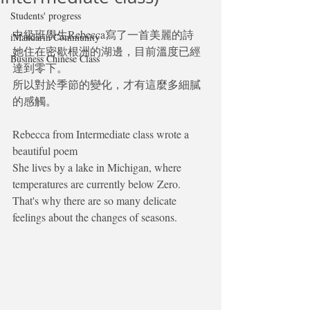
Students' progress
中級班學生Rebecca寫了一首美麗的詩
iMandarin Community
她住在密歇根洲的湖邊，目前溫度已經
Business Chinese Class
達到零下。
所以對於季節的變化，才有這麼多細膩
的感觸。
Rebecca from Intermediate class wrote a 
beautiful poem
She lives by a lake in Michigan, where 
temperatures are currently below Zero.
That's why there are so many delicate 
feelings about the changes of seasons.