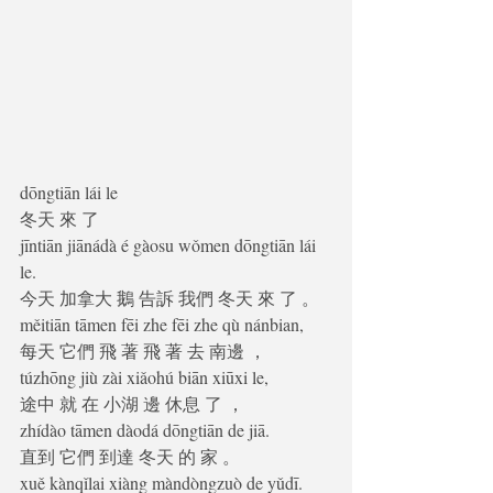
dōngtiān lái le
冬天 來 了 
jīntiān jiānádà é gàosu wǒmen dōngtiān lái 
le.
今天 加拿大 鵝 告訴 我們 冬天 來 了 。 
měitiān tāmen fēi zhe fēi zhe qù nánbian,
每天 它們 飛 著 飛 著 去 南邊 ， 
túzhōng jiù zài xiǎohú biān xiūxi le,
途中 就 在 小湖 邊 休息 了 ， 
zhídào tāmen dàodá dōngtiān de jiā.
直到 它們 到達 冬天 的 家 。 
xuě kànqǐlai xiàng màndòngzuò de yǔdī.